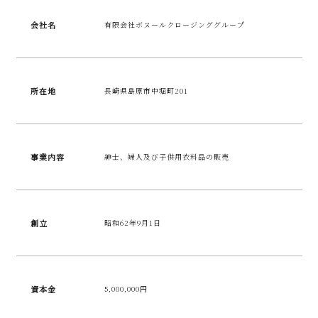
会社名
有限会社ボヌールクロージンググループ
所在地
長崎県島原市中堀町201
事業内容
紳士、婦人及び子供用衣料品の販売
創立
昭和62年9月1日
資本金
5,000,000円