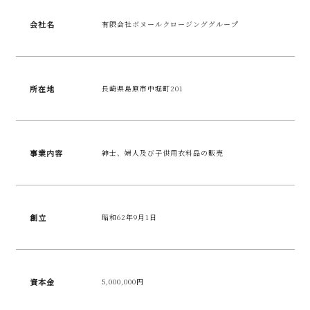
会社名
有限会社ボヌールクロージンググループ
所在地
長崎県島原市中堀町201
事業内容
紳士、婦人及び子供用衣料品の販売
創立
昭和62年9月1日
資本金
5,000,000円