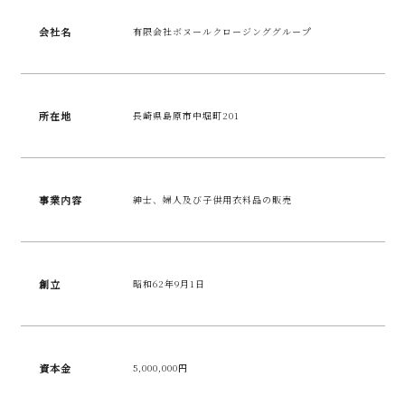
会社名
有限会社ボヌールクロージンググループ
所在地
長崎県島原市中堀町201
事業内容
紳士、婦人及び子供用衣料品の販売
創立
昭和62年9月1日
資本金
5,000,000円